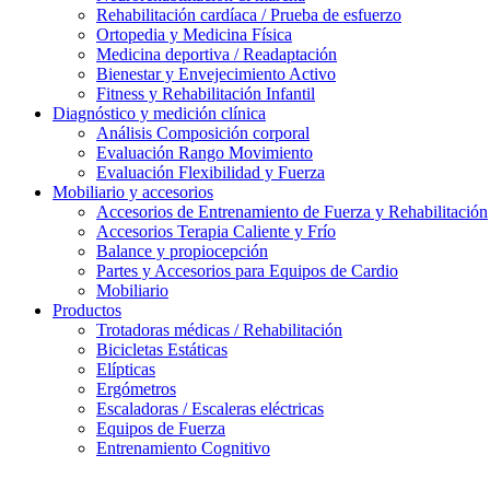
Rehabilitación cardíaca / Prueba de esfuerzo
Ortopedia y Medicina Física
Medicina deportiva / Readaptación
Bienestar y Envejecimiento Activo
Fitness y Rehabilitación Infantil
Diagnóstico y medición clínica
Análisis Composición corporal
Evaluación Rango Movimiento
Evaluación Flexibilidad y Fuerza
Mobiliario y accesorios
Accesorios de Entrenamiento de Fuerza y Rehabilitación
Accesorios Terapia Caliente y Frío
Balance y propiocepción
Partes y Accesorios para Equipos de Cardio
Mobiliario
Productos
Trotadoras médicas / Rehabilitación
Bicicletas Estáticas
Elípticas
Ergómetros
Escaladoras / Escaleras eléctricas
Equipos de Fuerza
Entrenamiento Cognitivo