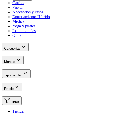
Cardio
Fuerza
Accesorios y Pisos
Entrenamiento Híbrido
Medical
Yoga y pilates
Institucionales
Outlet
Categorías
Marcas
Tipo de Uso
Precio
Filtros
Tienda