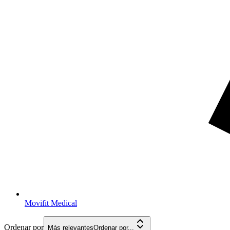
Movifit Medical
Ordenar por
Más relevantes
Ordenar por...