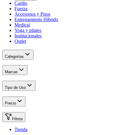
Cardio
Fuerza
Accesorios y Pisos
Entrenamiento Híbrido
Medical
Yoga y pilates
Institucionales
Outlet
Categorías
Marcas
Tipo de Uso
Precio
Filtros
Tienda