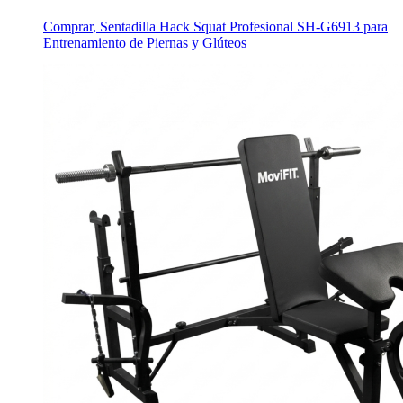
Comprar
,
Sentadilla Hack Squat Profesional SH-G6913 para
Entrenamiento de Piernas y Glúteos