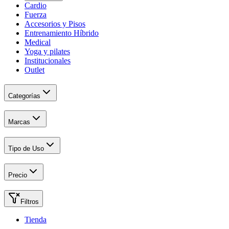
Cardio
Fuerza
Accesorios y Pisos
Entrenamiento Híbrido
Medical
Yoga y pilates
Institucionales
Outlet
Categorías
Marcas
Tipo de Uso
Precio
Filtros
Tienda