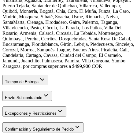
Villamaría, Aguazul, Monterrey, Tauramena, Villanueva, Popayán,
Puerto Tejada, Santander de Quilichao, Villarrica, Valledupar,
Quibdó, Montería, Bogotá, Chía, Cota, El Muña, Funza, La Caro,
Madrid, Mosquera, Sibaté, Soacha, Usme, Riohacha, Neiva,
SantaMarta, Cienaga, Elrodadero, Gaira, Palermo, Taganga,
Villavicencio, Pasto, Cúcuta, La Parada, Los Patios, Villa Del
Rosario, Armenia, Calarcá, Circasia, La Tebaida, Montenegro,
Quimbaya, Pereira, Cerritos, Dosquebradas, Santa Rosa De Cabal,
Bucaramanga, Floridablanca, Girón, Lebrija, Piedecuesta, Sincelejo,
Corozal, Morroa, Sampués, Ibagué, Buenos Aires, Picaleña, Cali,
Candelaria, Cartago, Cavasa, Ciudad del Campo, El Carmelo,
Jamundí, Juanchito, Palmaseca, Palmira, Villa Gorgona, Yumbo,
Zaragoza. por compras superiores a $499,900 COP.
Tiempo de Entrega
Envío Subcontratado
Excepciones y Restricciones
Confirmación y Seguimiento de Pedido