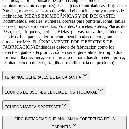
distancia, calorías, pulsaciones (de las elípticas, bicicletas,
caminadores y otros equipos); Las tarjetas Controladoras, Tarjetas de
Pantalla, motores, sensores de velocidad e inclinación y motores de
inclinación. PIEZAS BIOMECÁNICAS Y DE DESGASTE:
Rodamientos, Pedales, Punteras, correas para punteras, lonas, tablas,
correas, bujes de rodamientos, Volantes, Crucetas, Poleas, Placas de
Peso, ejes, trinquetes, perillas, Bielas, guayas, tapizados, cubiertas
plásticas. Las partes anteriormente mencionadas tienen garantía
directa por MoviFit ÚNICAMENTE POR DEFECTOS DE
FABRICACIÓN(Entiéndase defecto de fabricación como los
defectos ligados a la producción en serie, generalmente originados
por una falla mecánica, error humano o anomalías de materia prima,
resultante en un defecto, fragilidad o deficiencia del producto)
TÉRMINOS GENERALES DE LA GARANTÍA
EQUIPOS DE USO RESIDENCIAL E INSTITUCIONAL
EQUIPOS MARCA SPORTSART
CIRCUNSTANCIAS QUE ANULAN LA COBERTURA DE LA
GARANTÍA