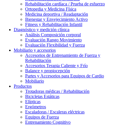
Rehabilitación cardíaca / Prueba de esfuerzo
Ortopedia y Medicina Física
Medicina deportiva / Readaptación
Bienestar y Envejecimiento Activo
Fitness y Rehabilitación Infantil
Diagnóstico y medición clínica
Análisis Composición corporal
Evaluación Rango Movimiento
Evaluación Flexibilidad y Fuerza
Mobiliario y accesorios
Accesorios de Entrenamiento de Fuerza y
Rehabilitación
Accesorios Terapia Caliente y Frío
Balance y propiocepción
Partes y Accesorios para Equipos de Cardio
Mobiliario
Productos
Trotadoras médicas / Rehabilitación
Bicicletas Estáticas
Elípticas
Ergómetros
Escaladoras / Escaleras eléctricas
Equipos de Fuerza
Entrenamiento Cognitivo