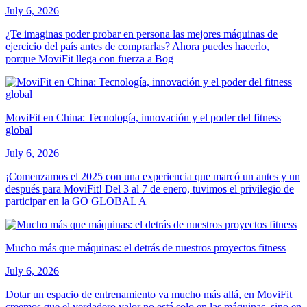
July 6, 2026
¿Te imaginas poder probar en persona las mejores máquinas de
ejercicio del país antes de comprarlas? Ahora puedes hacerlo,
porque MoviFit llega con fuerza a Bog
MoviFit en China: Tecnología, innovación y el poder del fitness
global
July 6, 2026
¡Comenzamos el 2025 con una experiencia que marcó un antes y un
después para MoviFit! Del 3 al 7 de enero, tuvimos el privilegio de
participar en la GO GLOBAL A
Mucho más que máquinas: el detrás de nuestros proyectos fitness
July 6, 2026
Dotar un espacio de entrenamiento va mucho más allá, en MoviFit
creemos que el verdadero valor no está solo en las máquinas, sino en