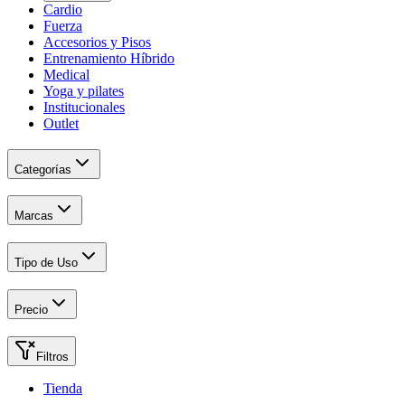
Cardio
Fuerza
Accesorios y Pisos
Entrenamiento Híbrido
Medical
Yoga y pilates
Institucionales
Outlet
Categorías
Marcas
Tipo de Uso
Precio
Filtros
Tienda