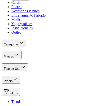
Cardio
Fuerza
Accesorios y Pisos
Entrenamiento Híbrido
Medical
Yoga y pilates
Institucionales
Outlet
Categorías
Marcas
Tipo de Uso
Precio
Filtros
Tienda