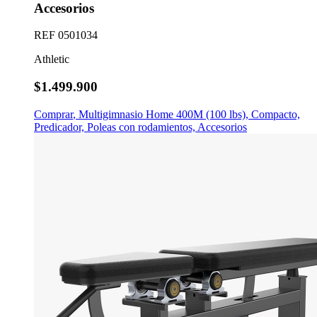
Accesorios
REF
0501034
Athletic
$1.499.900
Comprar
,
Multigimnasio Home 400M (100 lbs), Compacto,
Predicador, Poleas con rodamientos, Accesorios