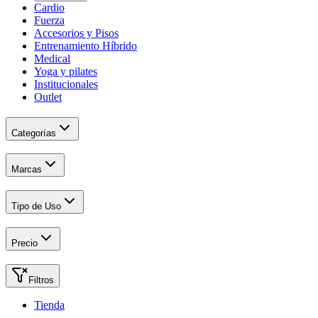
Cardio
Fuerza
Accesorios y Pisos
Entrenamiento Híbrido
Medical
Yoga y pilates
Institucionales
Outlet
Categorías
Marcas
Tipo de Uso
Precio
Filtros
Tienda