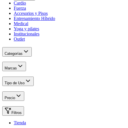
Cardio
Fuerza
Accesorios y Pisos
Entrenamiento Híbrido
Medical
Yoga y pilates
Institucionales
Outlet
Categorías
Marcas
Tipo de Uso
Precio
Filtros
Tienda