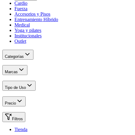
Cardio
Fuerza
Accesorios y Pisos
Entrenamiento Híbrido
Medical
Yoga y pilates
Institucionales
Outlet
Categorías
Marcas
Tipo de Uso
Precio
Filtros
Tienda