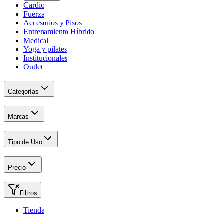
Cardio
Fuerza
Accesorios y Pisos
Entrenamiento Híbrido
Medical
Yoga y pilates
Institucionales
Outlet
Categorías
Marcas
Tipo de Uso
Precio
Filtros
Tienda