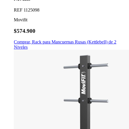
REF
1125098
Movifit
$574.900
Comprar
,
Rack para Mancuernas Rusas (Kettlebell) de 2
Niveles