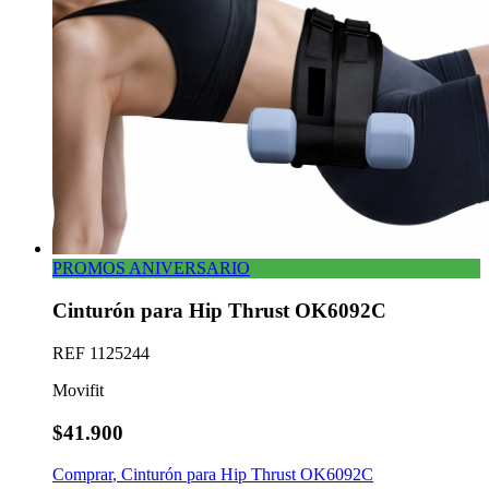
PROMOS ANIVERSARIO
Cinturón para Hip Thrust OK6092C
REF
1125244
Movifit
$41.900
Comprar
,
Cinturón para Hip Thrust OK6092C