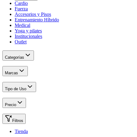
Cardio
Fuerza
Accesorios y Pisos
Entrenamiento Híbrido
Medical
Yoga y pilates
Institucionales
Outlet
Categorías
Marcas
Tipo de Uso
Precio
Filtros
Tienda