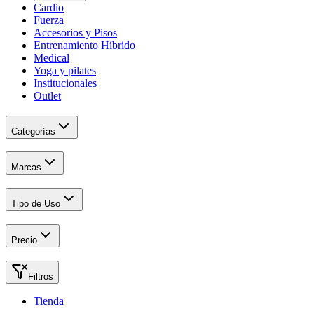
Cardio
Fuerza
Accesorios y Pisos
Entrenamiento Híbrido
Medical
Yoga y pilates
Institucionales
Outlet
Categorías
Marcas
Tipo de Uso
Precio
Filtros
Tienda