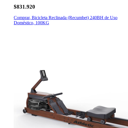
$831.920
Comprar
,
Bicicleta Reclinada (Recumbet) 240BH de Uso
Doméstico, 100KG