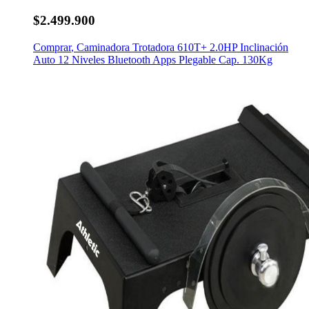
$2.499.900
Comprar
,
Caminadora Trotadora 610T+ 2.0HP Inclinación
Auto 12 Niveles Bluetooth Apps Plegable Cap. 130Kg