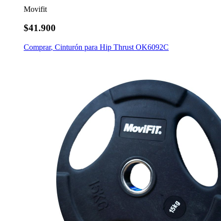
Movifit
$41.900
Comprar
,
Cinturón para Hip Thrust OK6092C