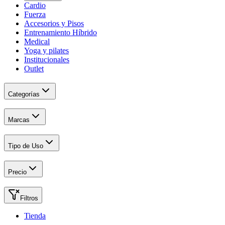
Cardio
Fuerza
Accesorios y Pisos
Entrenamiento Híbrido
Medical
Yoga y pilates
Institucionales
Outlet
Categorías
Marcas
Tipo de Uso
Precio
Filtros
Tienda